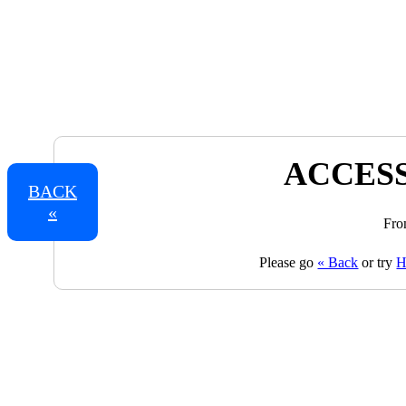
ACCESS
BACK
«
Fro
Please go
« Back
or try
H