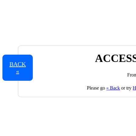
ACCESS
BACK
«
From
Please go
« Back
or try
H