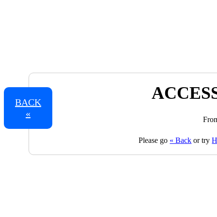
ACCESS
BACK
«
From
Please go
« Back
or try
H