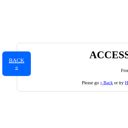
ACCESS
BACK
«
Fro
Please go
« Back
or try
H