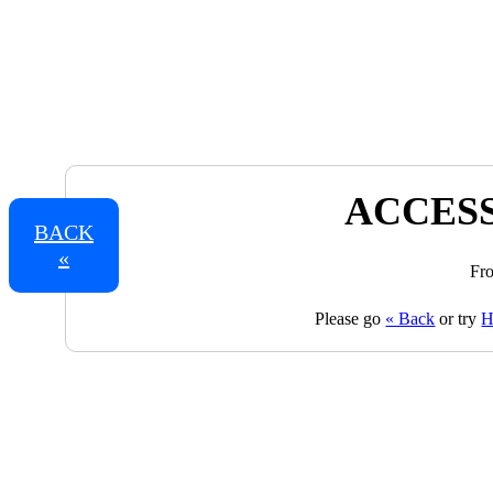
ACCESS
BACK
«
Fro
Please go
« Back
or try
H