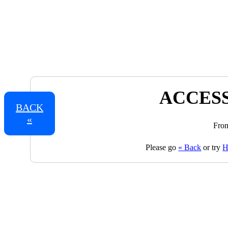
ACCESS
BACK
«
From
Please go
« Back
or try
H