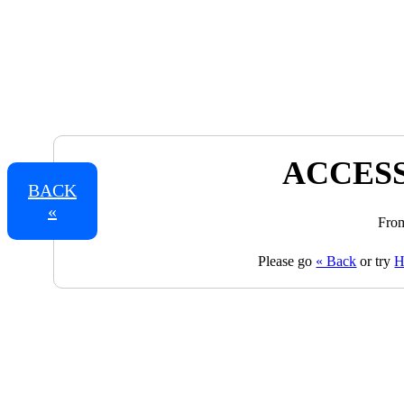
ACCESS
BACK
«
From
Please go
« Back
or try
H