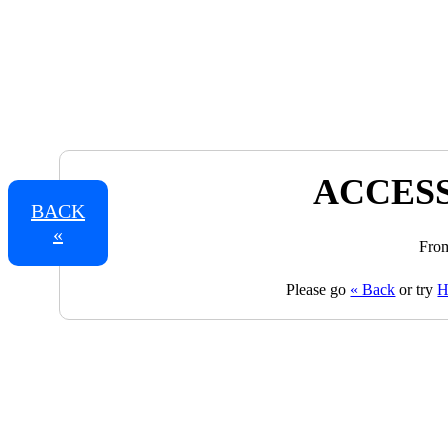
ACCESS
BACK
«
From
Please go
« Back
or try
H