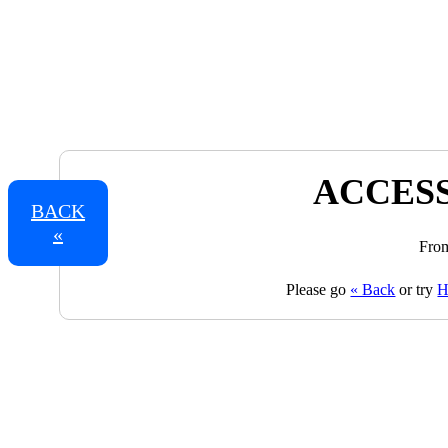
ACCESS
BACK
«
From
Please go
« Back
or try
H