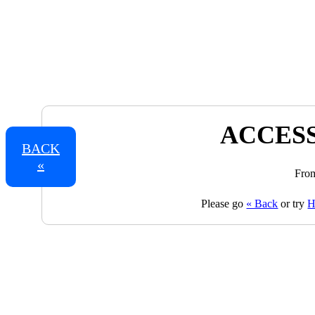
ACCESS
BACK
«
From
Please go
« Back
or try
H