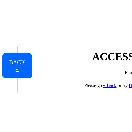
ACCESS
BACK
«
Fro
Please go
« Back
or try
H