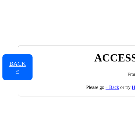
ACCESS
BACK
«
Fro
Please go
« Back
or try
H