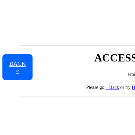
ACCESS
BACK
«
Fro
Please go
« Back
or try
H