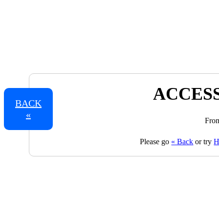
ACCESS
BACK
«
From
Please go
« Back
or try
H