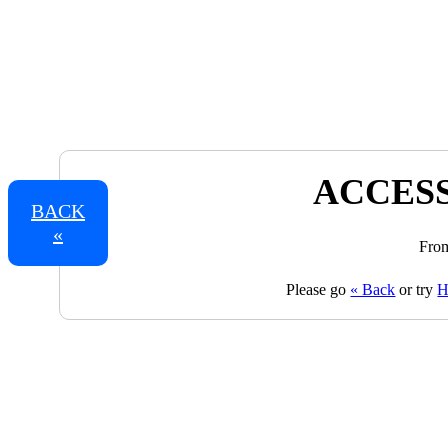
ACCESS
BACK
«
From
Please go
« Back
or try
H