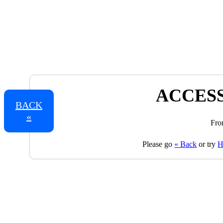
ACCESS
BACK
«
Fro
Please go
« Back
or try
H