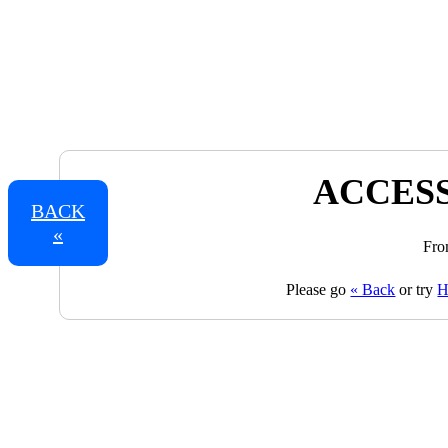
ACCESS
BACK
«
Fro
Please go
« Back
or try
H