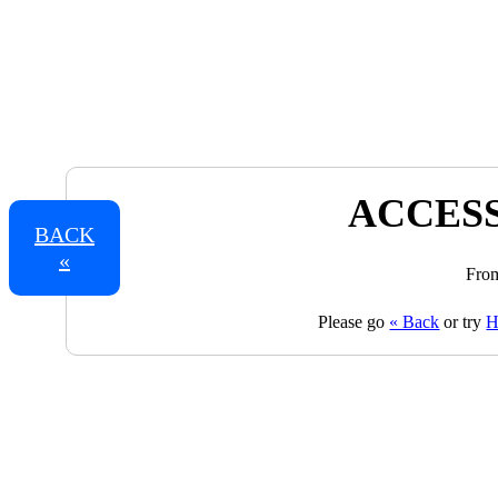
ACCESS
BACK
«
From
Please go
« Back
or try
H