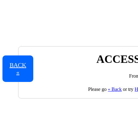
ACCESS
BACK
«
From
Please go
« Back
or try
H