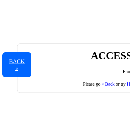
ACCESS
BACK
«
Fro
Please go
« Back
or try
H