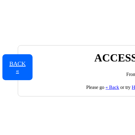
ACCESS
BACK
«
From
Please go
« Back
or try
H