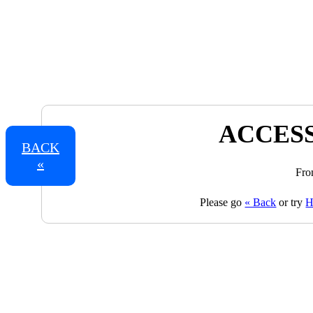
ACCESS
BACK
«
Fro
Please go
« Back
or try
H